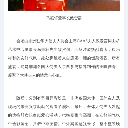
马振轩董事长致贺辞
会场由非洲驻华大使夫人协会主席GAAS夫人致发言词由桥
艺术中心董事长马振轩先生致贺词。会场洋溢热烈喜庆，欢乐
祥和的友好气氛，处处飘散着来自遥远非洲的饭菜酒香。所有
盛宴，均是非洲各国大使夫人亲自参与指导制作的美味佳肴，
凝聚了大使夫人的情意与心血。
随后，分别有节目异彩纷呈，非洲各国大使、国外友人及
现场的来宾兴致勃勃的观看了演出。最后，全体大使夫人发起
的为换肝女孩奉献爱心活动，把晚宴推向高潮，在友好的气氛
中合影留念，共叙中非友情。中外宾客意犹未尽，整个盛装晚