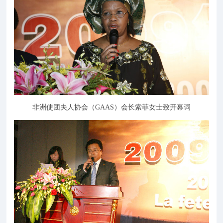
非洲使团夫人协会（GAAS）会长索菲女士致开幕词