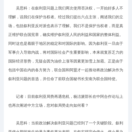
吴思科：在叙利亚问题上我们两次使用否决权，一开始好多人不
理解，说我们在保护当权者。经过我们提出六点主张，阐述我们的立
场，包括叙利亚反对派也表示了理解。我们不是保护当权者，而是真
正维护联合国宪章，确实维护叙利亚人民的利益和国家的整体利益。
同时这也是着眼于地区的稳定和对国际的影响。因为叙利亚一旦由于
军事介入导致内战，将对国际社会产生重要影响，本来就复苏乏力的
国际经济形势，无疑会因为油价上涨等因素更加雪上加霜。正是由于
包括中国在内的各方努力，联合国和阿盟才一起推动将政治解决作为
叙利亚问题的首选，并任命了前联合国秘书长安南为联合国特使。
记者：目前叙利亚局势再遇危机，杨洁篪部长在中阿合作论坛上
也再次阐述中方立场，您对叙局势走向如何看？
吴思科：当前政治解决叙利亚问题已经到了一个关键阶段。叙利
亚停火期间发生的暴力事件再次表明，在叙实现完全停火、停止暴力